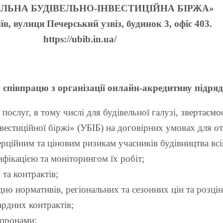
АЛЬНА БУДІВЕЛЬНО-ІНВЕСТИЦІЙНА БІРЖА»
їв, вулиця Печерський узвіз, будинок 3, офіс 403.
https://ubib.in.ua/
о співпрацю
з організації онлайн-акредитиву підря
ослуг, в тому числі для будівельної галузі, звертаємо
естиційної біржі» (УБІБ) на договірних умовах для от
рційним та ціновим ризикам учасників будівництва всім
тифікацією та моніторингом їх робіт;
 та контрактів;
дно нормативів, регіональних та сезонних цін та розцін
рдних контрактів;
торонами;