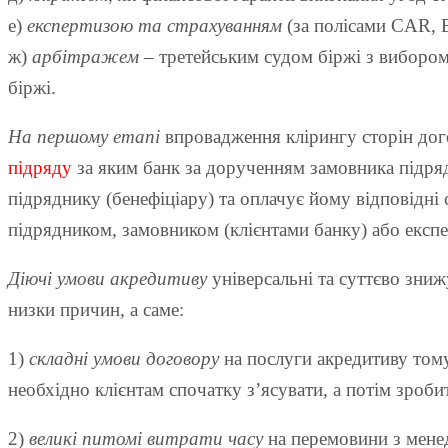
е)
експертизою та страхуванням
(за полісами CAR, 
ж)
арбітражем
– третейським судом біржі з вибором 
біржі.
На першому етапі
впровадження клірингу сторін дог
підряду
за яким банк за дорученням замовника підряду
підряднику (бенефіціару) та оплачує йому відповідні
підрядником, замовником (клієнтами банку) або експе
Діючі умови акредитиву
універсальні та суттєво зниж
низки причин, а саме:
1)
складні умови договору
на послуги акредитиву тому
необхідно клієнтам спочатку з’ясувати, а потім зробит
2)
великі питомі витрати часу
на перемовини з мене