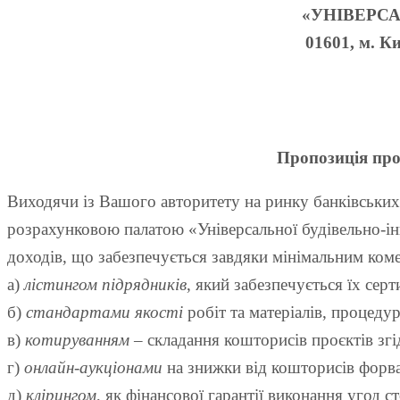
«УНІВЕРС
01601, м. Ки
Пропозиція пр
Виходячи із Вашого авторитету на ринку банківських п
розрахунковою палатою «Універсальної будівельно-інв
доходів, що забезпечується завдяки мінімальним коме
а)
лістингом підрядників
, який забезпечується їх сер
б)
стандартами якості
робіт та матеріалів, процедур
в)
котируванням
– складання кошторисів проєктів згі
г)
онлайн-аукціонами
на знижки від кошторисів форва
д)
клірингом
, як фінансової гарантії виконання угод с