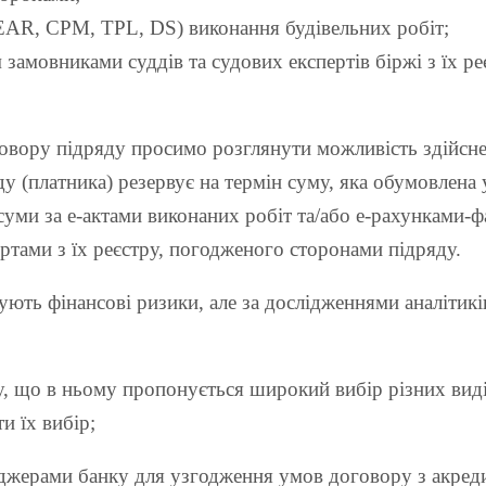
EAR, CPM, TPL, DS) виконання будівельних робіт;
замовниками суддів та судових експертів біржі з їх р
овору підряду просимо розглянути можливість здійсн
 (платника) резервує на термін суму, яка обумовлена у
 суми за е-актами виконаних робіт та/або е-рахунками
ртами з їх реєстру, погодженого сторонами підряду.
ують фінансові ризики, але за дослідженнями аналітик
, що в ньому пропонується широкий вибір різних виді
и їх вибір;
джерами банку для узгодження умов договору з акреди