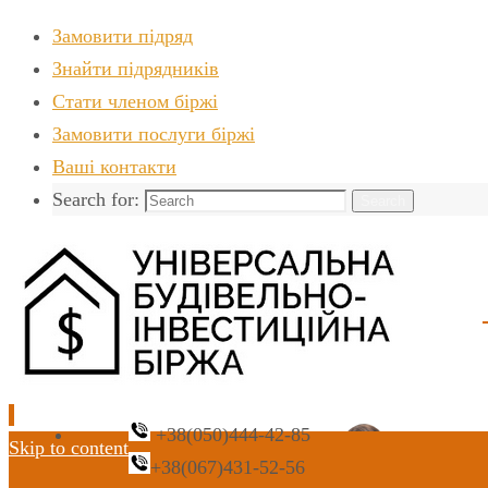
Замовити підряд
Знайти пiдрядникiв
Стати членом біржі
Замовити послуги біржі
Ваші контакти
Search for:
Search
+38(050)444-42-85
Skip to content
+38(067)431-52-56