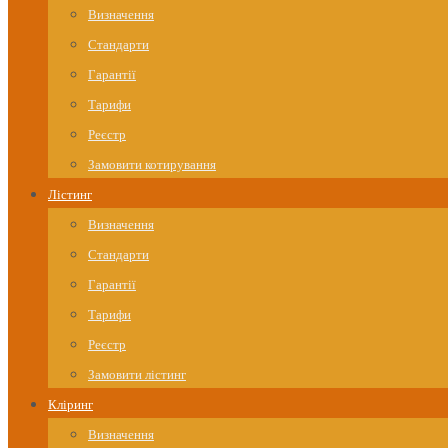
Визначення
Стандарти
Гарантії
Тарифи
Реєстр
Замовити котирування
Лістинг
Визначення
Стандарти
Гарантії
Тарифи
Реєстр
Замовити лістинг
Кліринг
Визначення