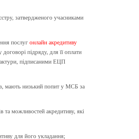
еєстру, затвердженого учасниками
ення послуг
онлайн акредитиву
 договорі підряду, для її оплати
-фактури, підписаними ЕЦП
ів, мають низький попит у МСБ за
в та можливостей акредитиву, які
тиву для його укладання;