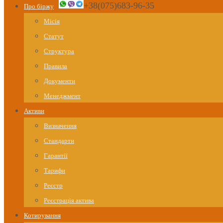
+38(075)683-96-35
Про біржу
Місія
Статут
Структура
Правила
Документи
Менеджмент
Активи
Визначення
Стандарти
Гарантії
Тарифи
Реєстр
Реєстрація актива
Котирування