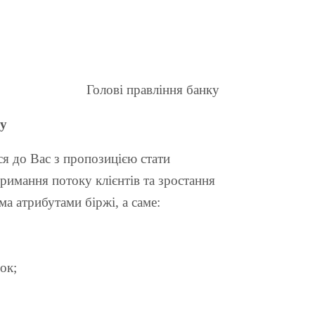
Голові правління банку
ду
ся до Вас з пропозицією стати
римання потоку клієнтів та зростання
а атрибутами біржі, а саме:
ок;