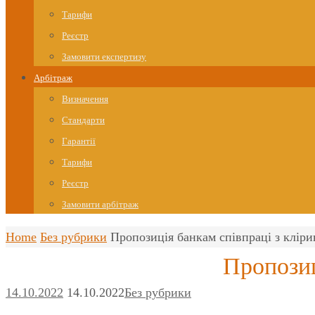
Тарифи
Реєстр
Замовити експертизу
Арбітраж
Визначення
Стандарти
Гарантії
Тарифи
Реєстр
Замовити арбітраж
Home
Без рубрики
Пропозиція банкам співпраці з кліри
Пропозиц
14.10.2022
14.10.2022
Без рубрики