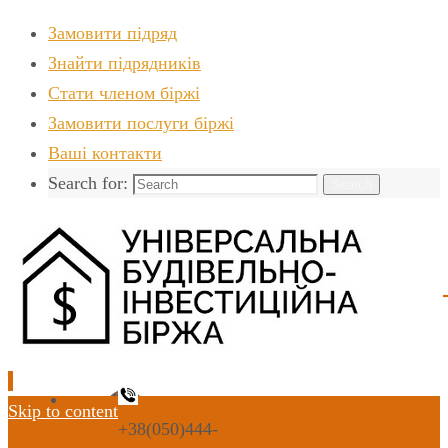
Замовити підряд
Знайти пiдрядникiв
Стати членом біржі
Замовити послуги біржі
Ваші контакти
Search for:
Search
Skip to content
+38(050)444-