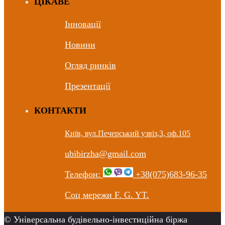
ЦIКАВЕ
Інновації
Новини
Огляд ринків
Презентації
КОНТАКТИ
Київ, вул.Печерський узвіз,3, оф.105
ubibirzha@gmail.com
Телефон:
+38(075)683-96-35
Соц мережи F. G. YT.
© Універсальна будівельно-інвестиційна біржа