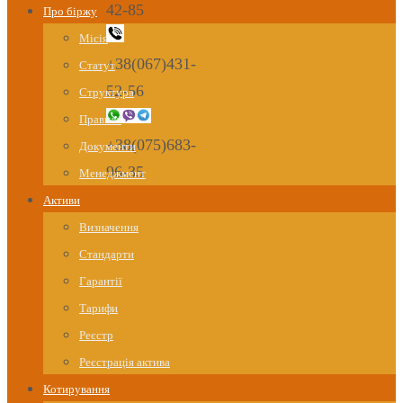
42-85
Про біржу
Місія
+38(067)431-
Статут
52-56
Структура
Правила
+38(075)683-
Документи
96-35
Менеджмент
Активи
Визначення
Стандарти
Гарантії
Тарифи
Реєстр
Реєстрація актива
Котирування