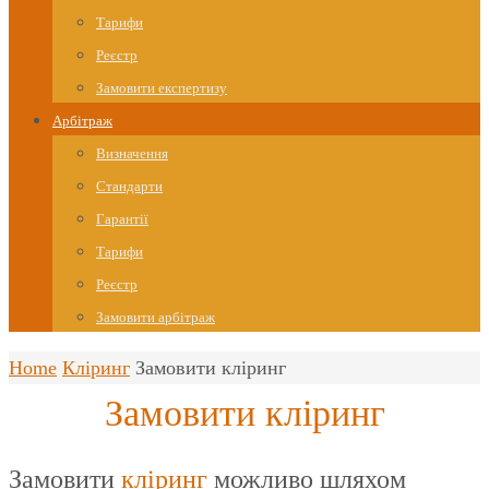
Тарифи
Реєстр
Замовити експертизу
Арбітраж
Визначення
Стандарти
Гарантії
Тарифи
Реєстр
Замовити арбітраж
Home
Кліринг
Замовити кліринг
Замовити кліринг
Замовити
кліринг
можливо шляхом