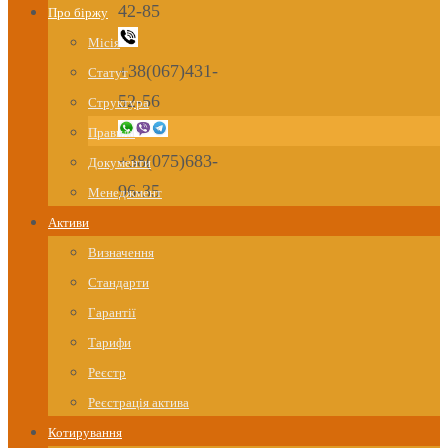
42-85
Про біржу
Місія
+38(067)431-
Статут
52-56
Структура
Правила
+38(075)683-
Документи
96-35
Менеджмент
Активи
Визначення
Стандарти
Гарантії
Тарифи
Реєстр
Реєстрація актива
Котирування