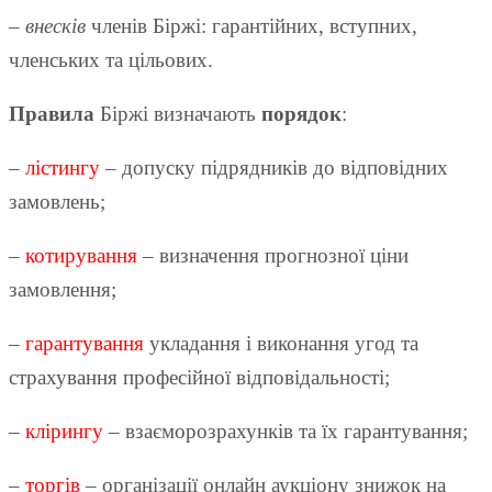
–
внесків
членів Біржі: гарантійних, вступних,
членських та цільових.
Правила
Біржі визначають
порядок
:
–
лістингу
– допуску підрядників до відповідних
замовлень;
–
котирування
– визначення прогнозної ціни
замовлення;
–
гарантування
укладання і виконання угод та
страхування професійної відповідальності;
–
клірингу
– взаєморозрахунків та їх гарантування;
–
торгів
– організації онлайн аукціону знижок на