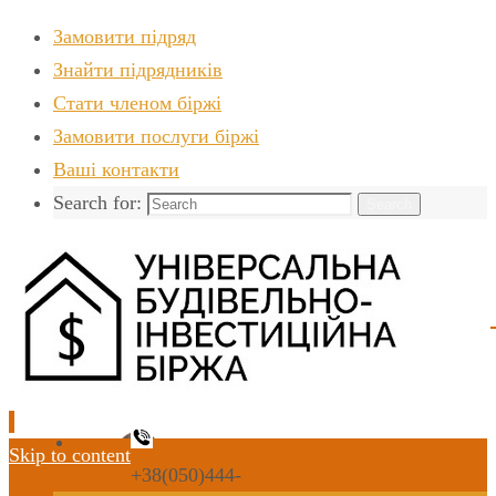
Замовити підряд
Знайти пiдрядникiв
Стати членом біржі
Замовити послуги біржі
Ваші контакти
Search for:
Search
Skip to content
+38(050)444-