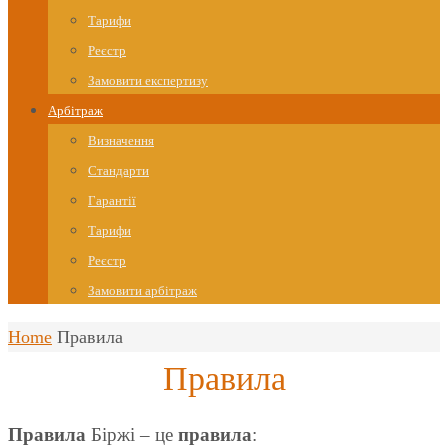
Тарифи
Реєстр
Замовити експертизу
Арбітраж
Визначення
Стандарти
Гарантії
Тарифи
Реєстр
Замовити арбітраж
Home
Правила
Правила
Правила
Біржі – це
правила
: