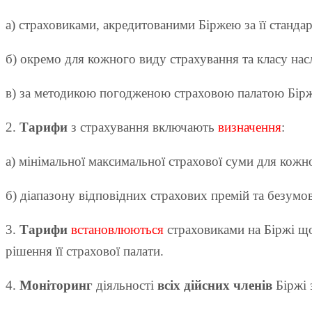
а) страховиками, акредитованими Біржею за її станда
б) окремо для кожного виду страхування та класу наслі
в) за методикою погодженою страховою палатою Бірж
2.
Тарифи
з страхування включають
визначення
:
а) мінімальної максимальної страхової суми для кожно
б) діапазону відповідних страхових премій та безум
3.
Тарифи
встановлюються
страховиками на Біржі що
рішення її страхової палати.
4.
Моніторинг
діяльності
всіх дійсних членів
Біржі