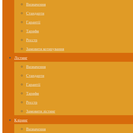
Визначення
Стандарти
Гарантії
Тарифи
Реєстр
Замовити котирування
Лістинг
Визначення
Стандарти
Гарантії
Тарифи
Реєстр
Замовити лістинг
Кліринг
Визначення