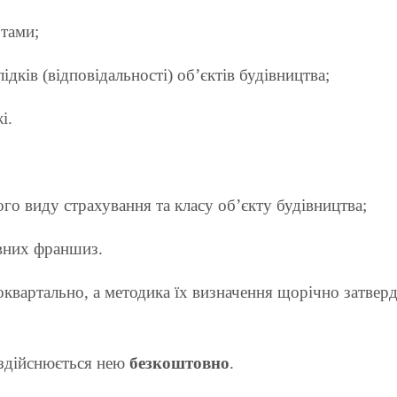
ртами;
дків (відповідальності) об’єктів будівництва;
і.
го виду страхування та класу об’єкту будівництва;
овних франшиз.
квартально, а методика їх визначення щорічно затверд
 здійснюється нею
безкоштовно
.