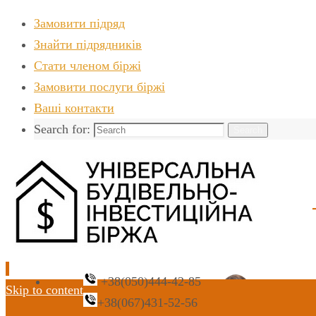
Замовити підряд
Знайти пiдрядникiв
Стати членом біржі
Замовити послуги біржі
Ваші контакти
Search for:
Search
+38(050)444-42-85
Skip to content
+38(067)431-52-56