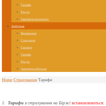
Тарифи
Реєстр
Замовити експертизу
Арбітраж
Визначення
Стандарти
Гарантії
Тарифи
Реєстр
Замовити арбітраж
Home
Страхування
Тарифи
1.
Тарифи з
страхування на Біржі
встановлюються
: