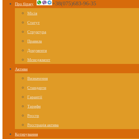
+38(075)683-96-35
Про біржу
Місія
Статут
Структура
Правила
Документи
Менеджмент
Активи
Визначення
Стандарти
Гарантії
Тарифи
Реєстр
Реєстрація актива
Котирування