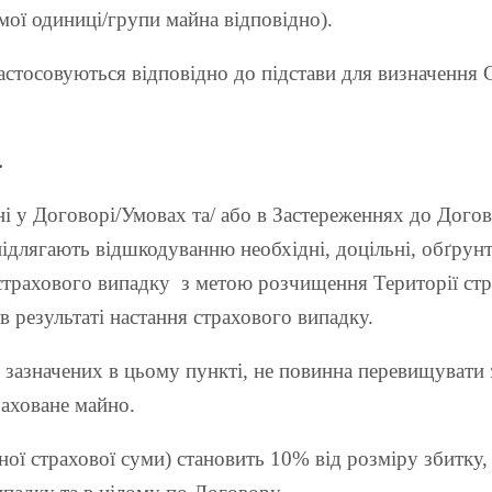
мої одиниці/групи майна відповідно).
астосовуються відповідно до підстави для визначення С
.
ні у Договорі/Умовах та/ або в Застереженнях до Дого
 підлягають відшкодуванню необхідні, доцільні, обґрун
трахового випадку з метою розчищення Території страх
 результаті настання страхового випадку.
зазначених в цьому пункті, не повинна перевищувати зв
раховане майно.
ної страхової суми) становить 10% від розміру збитку, 