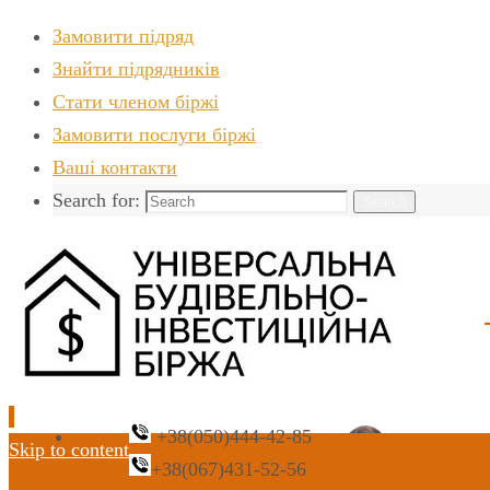
Замовити підряд
Знайти пiдрядникiв
Стати членом біржі
Замовити послуги біржі
Ваші контакти
Search for:
Search
+38(050)444-42-85
Skip to content
+38(067)431-52-56