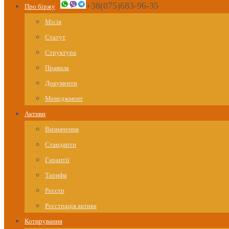
+38(075)683-96-35
Про біржу
Місія
Статут
Структура
Правила
Документи
Менеджмент
Активи
Визначення
Стандарти
Гарантії
Тарифи
Реєстр
Реєстрація актива
Котирування