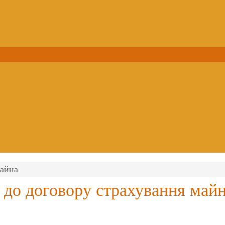
майна
 до договору страхування май