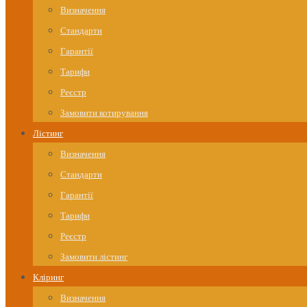
Визначення
Стандарти
Гарантії
Тарифи
Реєстр
Замовити котирування
Лістинг
Визначення
Стандарти
Гарантії
Тарифи
Реєстр
Замовити лістинг
Кліринг
Визначення