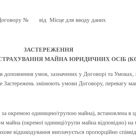
Договору №
від Місце для вводу даних
ЗАСТЕРЕЖЕННЯ
 СТРАХУВАННЯ МАЙНА ЮРИДИЧНИХ ОСІБ (К
 доповнення умов, зазначених у Договорі та Умовах, 
е Застережень змінюють умови Договору, перевагу ма
 за окремою одиницею/групою майна), встановлена в ц
м майна (окремої одиниці/групи майна відповідно) на 
ахове відшкодування виплачується пропорційно співвід