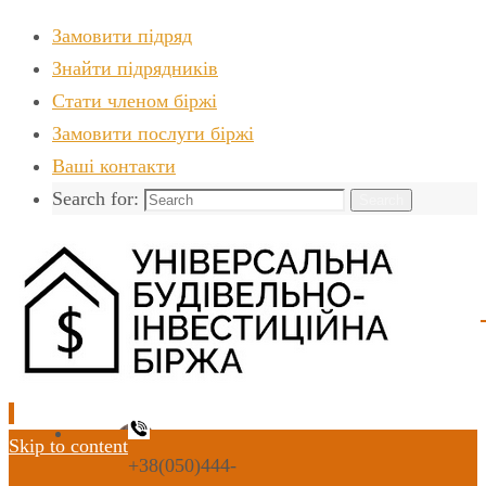
Замовити підряд
Знайти пiдрядникiв
Стати членом біржі
Замовити послуги біржі
Ваші контакти
Search for:
Search
Skip to content
+38(050)444-