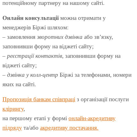
потенційному партнеру на нашому сайті.
Онлайн консультації
можна отримати у
менеджерів Біржі шляхом:
– замовлення
зворотних дзвінка
або зв’язку,
заповнивши форму на віджеті сайту;
–
реєстрації контактів
, заповнивши форму на
віджеті сайту;
–
дзвінка у колл-центр
Біржі за телефонами, номери
яких на сайті.
Пропозиція банкам співпраці
з організації послуги
клірингу
,
на першому етапі у формі
онлайн-акредитиву
підряду
та/або
акредитиву постачання.