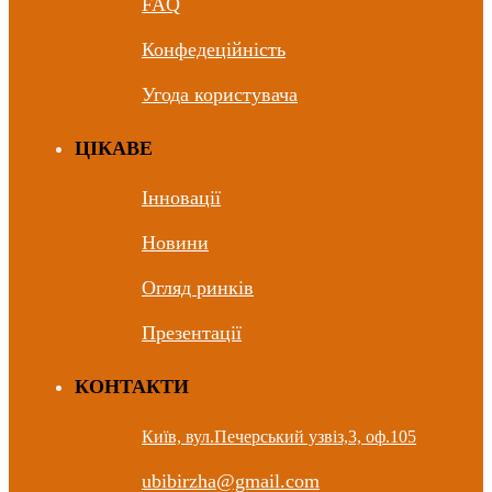
FAQ
Конфедеційність
Угода користувача
ЦIКАВЕ
Інновації
Новини
Огляд ринків
Презентації
КОНТАКТИ
Київ, вул.Печерський узвіз,3, оф.105
ubibirzha@gmail.com