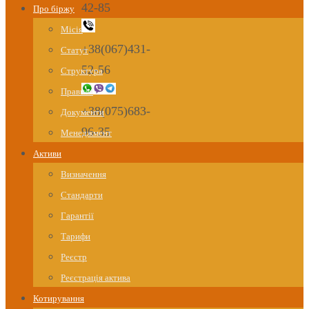
42-85
Про біржу
Місія
+38(067)431-
Статут
52-56
Структура
Правила
+38(075)683-
Документи
96-35
Менеджмент
Активи
Визначення
Стандарти
Гарантії
Тарифи
Реєстр
Реєстрація актива
Котирування