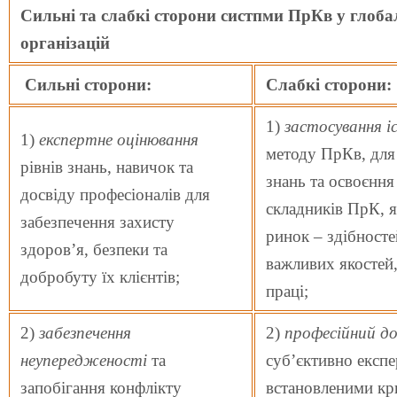
Сильні та слабкі сторони систпми ПрКв у глоб
організацій
Сильні сторони:
Слабкі сторони:
1)
застосування і
1)
експертне оцінювання
методу ПрКв, дл
рівнів знань, навичок та
знань та освоєння
досвіду професіоналів для
складників ПрК, я
забезпечення захисту
ринок – здібносте
здоров’я, безпеки та
важливих якостей
добробуту їх клієнтів;
праці;
2)
забезпечення
2)
професійний до
неупередженості
та
суб’єктивно експе
запобігання конфлікту
встановленими кр