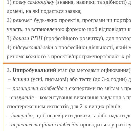
1)
повну самооцінку
(знання, навички та здібності) д
домені, на які подається заявка;
2
) резюме
* будь-яких проектів, програми чи портфо
участь, за встановленою формою щоб відповідати 
3)
докази PDH
(професійного розвитку), для повторн
4)
підсумковий звіт
з професійної діяльності, який м
резюме кожного з проектів/програм/портфоліо їх рів
2.
Випробувальний
етап (за методами оцінювання)
–
іспити
(усні, письмові) або тести (до 3-х годин) 
–
розширена співбесіда
з експертами по звітам з пр
–
симуляція
– коментування виконання завдання з пре
спостереженням експертів для 2-х вищих рівнів;
–
інтерв’ю
, щоб перевірити докази та /або надати д
–
переатестаційна співбесіда
проводиться у разі су