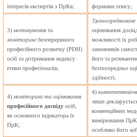
інтересів експертів з ПрКв;
формами опису;
3)
опосередковане
3)
мотивування
та
оцінювання досвід
моніторинг
безперервного
можливості їх роб
професійного розвитку (PDH)
замовників самос
осіб та дотримання кодексу
його та релевантн
етики професіоналів;
безпосередньо оці
здібності;
4)
компетентнісни
4)
моніторинг та оцінювання
лише декларуєтьс
професійного досвіду
осіб,
конвенційних моде
як основного індикатора їх
вимірювання ПрК 
ПрК;
особливо його soft 