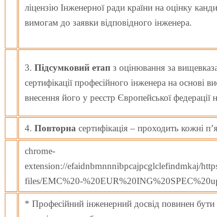
ліцензію Інженерної ради країни на оцінку кандид
вимогам до заявки відповідного інженера.
3.
Підсумковий етап
з оцінювання за вищевказ
сертифікації професійного інженера на основі в
внесення його у реєстр Європейської федерації 
4.
Повторна
сертифікація – проходить кожні п’я
chrome-
extension://efaidnbmnnnibpcajpcglclefindmkaj/https:
files/EMC%20-%20EUR%20ING%20SPEC%20upd
* Професійний інженерний досвід повинен бути 