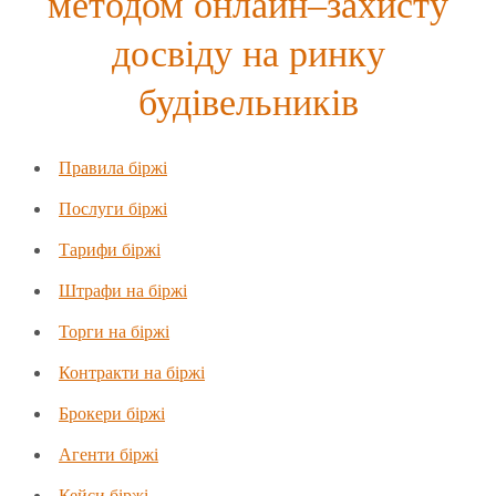
методом онлайн–захисту
досвіду на ринку
будівельників
Правила біржі
Послуги біржі
Тарифи біржі
Штрафи на біржі
Торги на біржі
Контракти на біржі
Брокери біржі
Агенти біржі
Кейси біржі