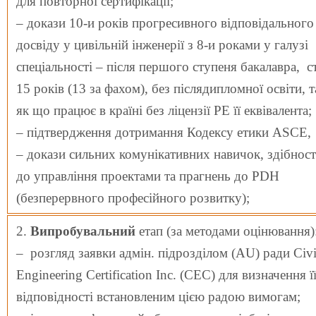
для повторної сертифікації;
– докази 10-и років прогресивного відповідального
досвіду у цивільній інженерії з 8-и роками у галузі
спеціальності – після першого ступеня бакалавра, с
15 років (13 за фахом), без післядипломної освіти, т
як що працює в країні без ліцензії PE її еквівалента;
– підтвердження дотримання Кодексу етики ASCE,
– докази сильних комунікативних навичок, здібнос
до управління проектами та прагнень до PDH
(безперервного професійного розвитку);
2.
Випробувальний
етап (за методами оцінювання)
– розгляд заявки адмін. підрозділом (AU) ради Civi
Engineering Certification Inc. (CEC) для визначення ї
відповідності встановленим цією радою вимогам;