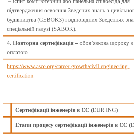
– іспит комп’ютерний або панельна співбесіда для
підтвердження освоєння Зведених знань з цивільно
будівництва (CEBOK3) і відповідних Зведеннях зна
спеціальній галузі (SABOK).
4.
Повторна сертифікація
– обов’язкова щороку з
оплатою
https://www.asce.org/career-growth/civil-engineering-
certification
Сертифікації інженерів в ЄC (
EUR ING)
Етапи процесу сертифікації інженерів в ЄC (
E