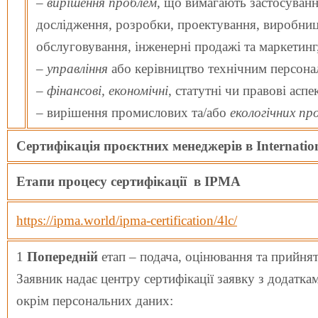
–
вирішення проблем
, що вимагають застосуванн
дослідження, розробки, проектування, виробниц
обслуговування, інженерні продажі та маркетинг
–
управління
або керівництво технічним персона
–
фінансові, економічні
, статутні чи правові асп
– вирішення промислових та/або
екологічних пр
Сертифікація
проєктних
менеджерів
в
Internatio
Етапи процесу сертифікації в IPMA
https://ipma.world/ipma-certification/4lc/
1
Попередній
етап – подача, оцінювання та прийнят
Заявник надає центру сертифікації заявку з додатк
окрім персональних даних: