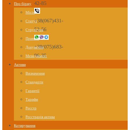
42-85
Про біржу
Місія
+38(067)431-
Статут
52-56
Структура
Правила
+38(075)683-
Документи
96-35
Менеджмент
Активи
Визначення
Стандарти
Гарантії
Тарифи
Реєстр
Реєстрація актива
Котирування