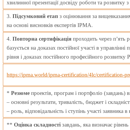
хвилинної презентації досвіду роботи та розвитку з
3.
Підсумковий етап
з оцінювання за вищевказаним
на основі висновків експертів IPMA.
4.
Повторна сертифікація
проходить через п’ять ро
базується на доказах постійної участі в управлінн
рівня і доказах постійного професійного розвитку 
https://ipma.world/ipma-certification/4lc/certification-pr
*
Резюме
проектів, програм і портфоліо (завдань) 
– основні результати, тривалість, бюджет і складніс
– роль, відповідальність і ступінь участі заявника
**
Оцінка складності
завдань, яка визначає рівень