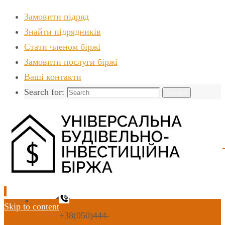
Замовити підряд
Знайти пiдрядникiв
Стати членом біржі
Замовити послуги біржі
Ваші контакти
Search for:
Search
Skip to content
+38(050)444-