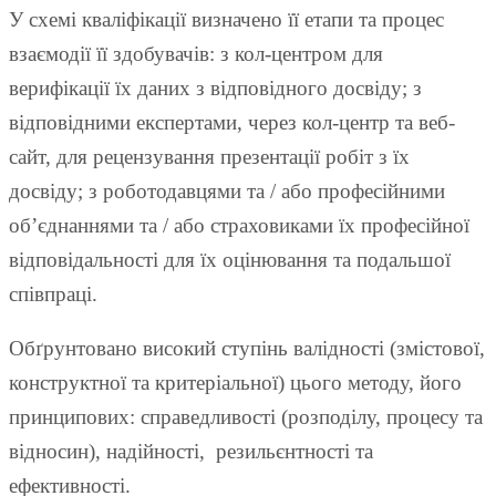
У схемі кваліфікації визначено її етапи та процес
взаємодії її здобувачів: з кол-центром для
верифікації їх даних з відповідного досвіду; з
відповідними експертами, через кол-центр та веб-
сайт, для рецензування презентації робіт з їх
досвіду; з роботодавцями та / або професійними
об’єднаннями та / або страховиками їх професійної
відповідальності для їх оцінювання та подальшої
співпраці.
Обґрунтовано високий ступінь валідності (змістової,
конструктної та критеріальної) цього методу, його
принципових: справедливості (розподілу, процесу та
відносин), надійності, резильєнтності та
ефективності.