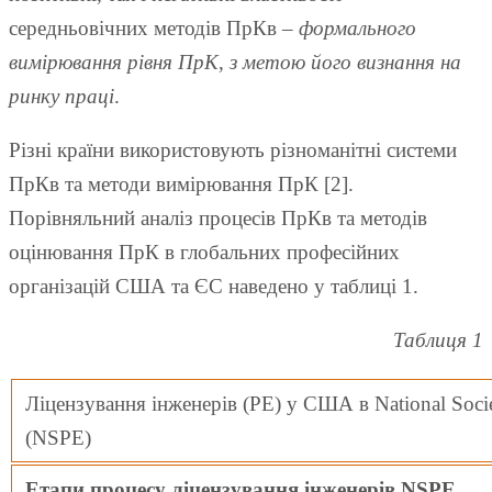
середньовічних методів ПрКв –
формального
вимірювання рівня ПрК
,
з метою його визнання на
ринку праці
.
Різні країни використовують різноманітні системи
ПрКв та методи вимірювання ПрК [2].
Порівняльний аналіз процесів ПрКв та методів
оцінювання ПрК в глобальних професійних
організацій США та ЄС наведено у таблиці 1.
Таблиця 1
Ліцензування інженерів (РЕ) у США в National Societ
(NSPE)
Етапи процесу ліцензування інженерів NSPE