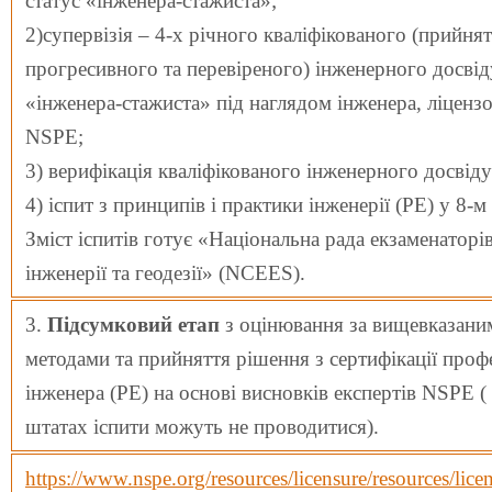
статус «інженера-стажиста»;
2)супервізія – 4-х річного кваліфікованого (прийня
прогресивного та перевіреного) інженерного досвід
«інженера-стажиста» під наглядом інженера, ліценз
NSPE;
3) верифікація кваліфікованого інженерного досвіду
4) іспит з принципів і практики інженерії (PE) у 8-м
Зміст іспитів готує «Національна рада екзаменаторів
інженерії та геодезії» (NCEES).
3.
Підсумковий етап
з оцінювання за вищевказани
методами та прийняття рішення з сертифікації проф
інженера (PE) на основі висновків експертів NSPE (
штатах іспити можуть не проводитися).
https://www.nspe.org/resources/licensure/resources/lice