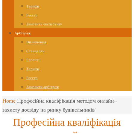
Тарифи
Реєстр
Замовити експертизу
Арбітраж
Визначення
Стандарти
Гарантії
Тарифи
Реєстр
Замовити арбітраж
Home
Професійна кваліфікація методом онлайн–
захисту досвіду на ринку будівельників
Професійна кваліфікація