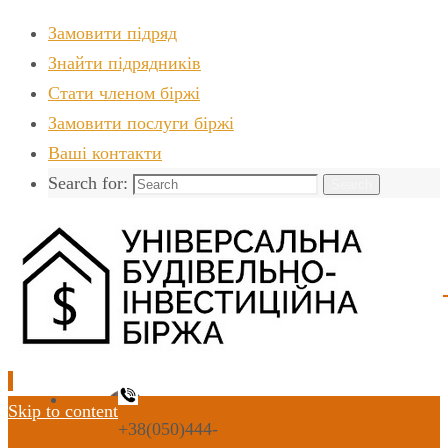
Замовити підряд
Знайти пiдрядникiв
Стати членом біржі
Замовити послуги біржі
Ваші контакти
Search for:
Search
Skip to content
+38(050)444-