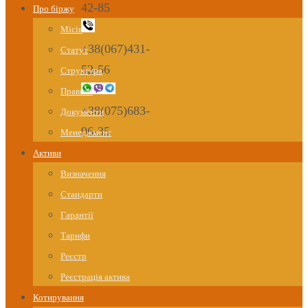
42-85
Про біржу
Місія
+38(067)431-
Статут
52-56
Структура
Правила
+38(075)683-
Документи
96-35
Менеджмент
Активи
Визначення
Стандарти
Гарантії
Тарифи
Реєстр
Реєстрація актива
Котирування