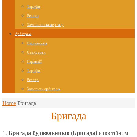
Тарифи
Реєстр
Замовити експертизу
Арбітраж
Визначення
Стандарти
Гарантії
Тарифи
Реєстр
Замовити арбітраж
Home
Бригада
Бригада
1.
Бригада будівельників (Бригада)
є постійним