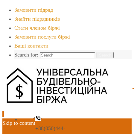
Замовити підряд
Знайти пiдрядникiв
Стати членом біржі
Замовити послуги біржі
Ваші контакти
Search for:
Search
Skip to content
+38(050)444-