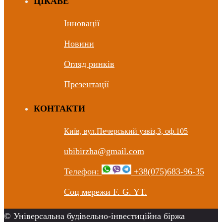
ЦIКАВЕ
Інновації
Новини
Огляд ринків
Презентації
КОНТАКТИ
Київ, вул.Печерський узвіз,3, оф.105
ubibirzha@gmail.com
Телефон:
+38(075)683-96-35
Соц мережи F. G. YT.
© Універсальна будівельно-інвестиційна біржа