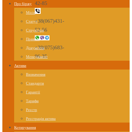
42-85
Про біржу
Місія
+38(067)431-
Статут
52-56
Структура
Правила
+38(075)683-
Документи
96-35
Менеджмент
Активи
Визначення
Стандарти
Гарантії
Тарифи
Реєстр
Реєстрація актива
Котирування