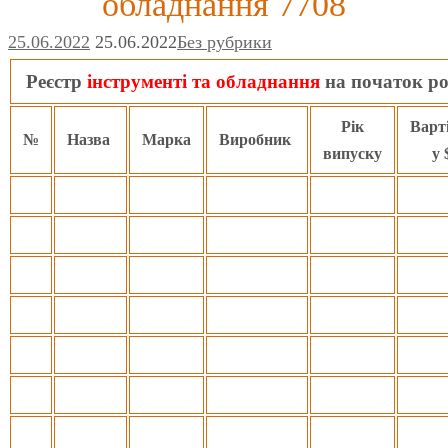
обладнання 7708
25.06.2022
25.06.2022
Без рубрики
Реєстр
інструменті та обладнання
на початок р
Рік
Варт
№
Назва
Марка
Виробник
випуску
у 