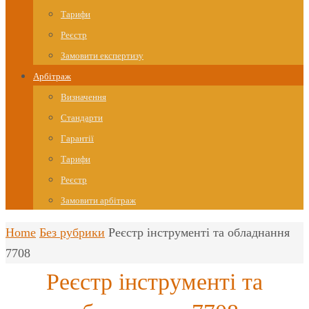
Тарифи
Реєстр
Замовити експертизу
Арбітраж
Визначення
Стандарти
Гарантії
Тарифи
Реєстр
Замовити арбітраж
Home
Без рубрики
Реєстр інструменті та обладнання
7708
Реєстр інструменті та