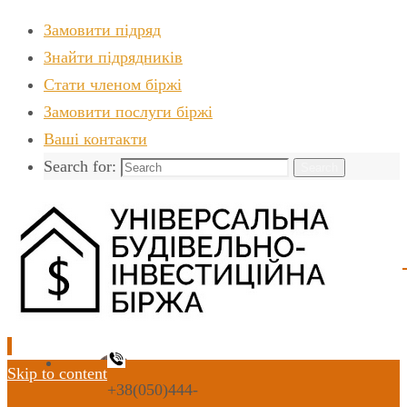
Замовити підряд
Знайти пiдрядникiв
Стати членом біржі
Замовити послуги біржі
Ваші контакти
Search for:
Search
Skip to content
+38(050)444-