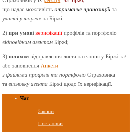
Страховиків у їх
реєстрі
на Біржі
,
що надає можливість
отримання пропозицій
та
участі у торгах
на Біржі;
2)
при умові
верифікації
профілів та портфоліо
відповідним агентом
Біржі;
3)
шляхом
відправлення листа на е-пошту Біржі
та/
або заповнення
Анкети
з файлами профілів та портфоліо
Страховика
та
висновку агента
Біржі щодо їх верифікації.
Чат
Закони
Постанови