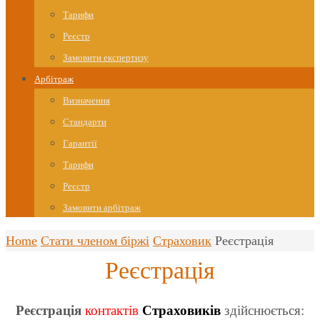
Тарифи
Реєстр
Замовити експертизу
Арбітраж
Визначення
Стандарти
Гарантії
Тарифи
Реєстр
Замовити арбітраж
Home
Стати членом біржі
Страховик
Реєстрація
Реєстрація
Реєстрація
контактів
Страховиків
здійснюється: