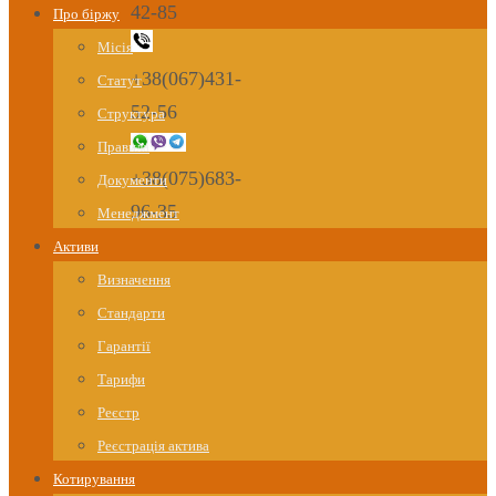
42-85
Про біржу
Місія
+38(067)431-
Статут
52-56
Структура
Правила
+38(075)683-
Документи
96-35
Менеджмент
Активи
Визначення
Стандарти
Гарантії
Тарифи
Реєстр
Реєстрація актива
Котирування