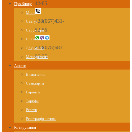
42-85
Про біржу
Місія
+38(067)431-
Статут
52-56
Структура
Правила
+38(075)683-
Документи
96-35
Менеджмент
Активи
Визначення
Стандарти
Гарантії
Тарифи
Реєстр
Реєстрація актива
Котирування