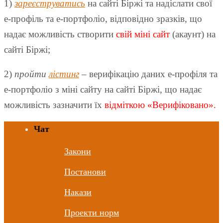
1)
зареєструватись
на сайті Біржі та надіслати свої
е-профіль та е-портфоліо, відповідно зразків, що
надає можливість створити
свій міні сайт
(акаунт) на
сайті Біржі;
2)
пройти
лістинг
– верифікацію даних е-профіля та
е-портфоліо з міні сайту на сайті Біржі, що надає
можливість зазначити їх
відміткою «Верифіковано».
Чат
Закони
Постанови
Накази
Проекти норм