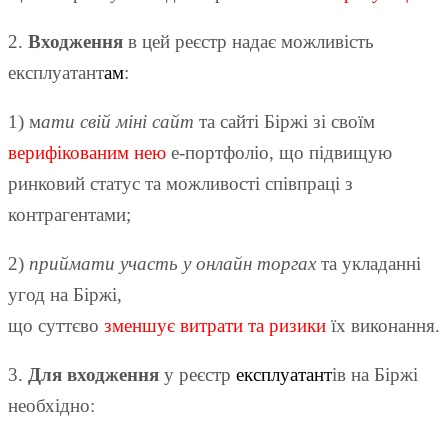
2.
Входження
в цей реєстр надає можливість
експлуатант
ам
:
1) м
ати свій міні сайт
та сайті Біржі зі своїм
верифікованим нею
е-портфоліо, що підвищую
ринковий статус та можливості співпраці з
контрагентами;
2)
приймати участь у онлайн торгах
та укладанні
угод на Біржі,
що суттєво
зменшує витрати та ризики
їх виконання.
3.
Для входження
у реєстр
експлуатант
ів на Біржі
необхідно: