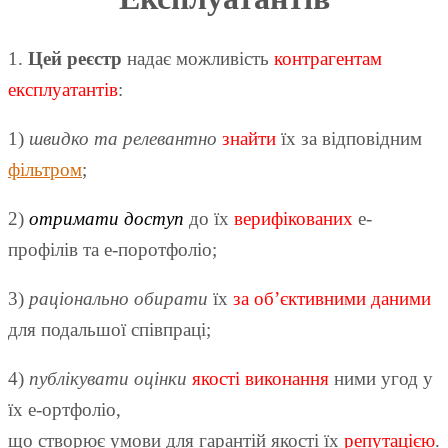
1.
Цей реєстр
надає можливість
контрагентам
експлуатантів
:
1)
швидко та релевантно
знайти
їх за відповідним
фільтром
;
2)
отримати доступ
до їх
верифікованих
е-
профілів та е-поротфоліо;
3)
раціонально обирати
їх
за об’єктивними даними
для подальшої співпраці;
4)
публікувати оцінки
якості виконання
ними угод у
їх е-ортфоліо,
що створює умови для гарантій якості їх
репутацією
.