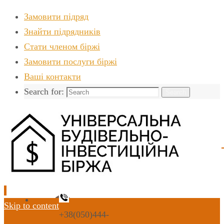
Замовити підряд
Знайти пiдрядникiв
Стати членом біржі
Замовити послуги біржі
Ваші контакти
Search for:
Search
Skip to content
+38(050)444-