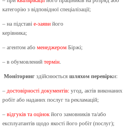
– при
кваліфікації
його праціників на розряд або
категорію з відповідної спеціалізації;
– на підставі
е-заяви
його
керівника;
– агентом або
менеджером
Біржі;
– в обумовлений
термін
.
Моніторинг
здійснюється
шляхом перевірк
и:
–
достовірності документів:
угод, актів виконаних
робіт або наданих послуг та рекламацій;
–
відгуків та оцінок
його замовників та/або
експлуатантів щодо якості його робіт (послуг);