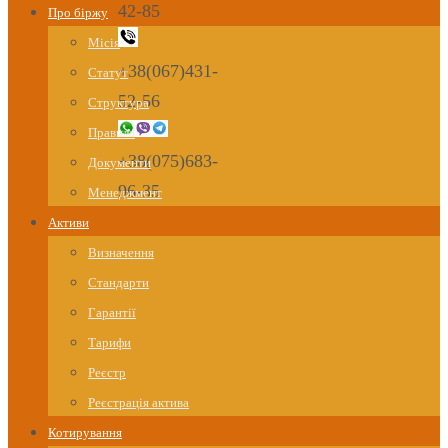
42-85
Про біржу
Місія
+38(067)431-
Статут
52-56
Структура
Правила
+38(075)683-
Документи
96-35
Менеджмент
Активи
Визначення
Стандарти
Гарантії
Тарифи
Реєстр
Реєстрація актива
Котирування