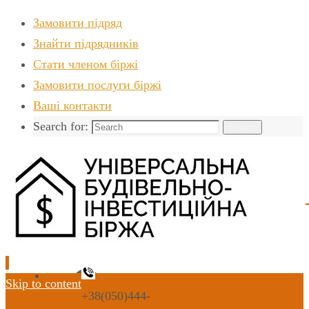
Замовити підряд
Знайти пiдрядникiв
Стати членом біржі
Замовити послуги біржі
Ваші контакти
Search for:
Search
Skip to content
+38(050)444-