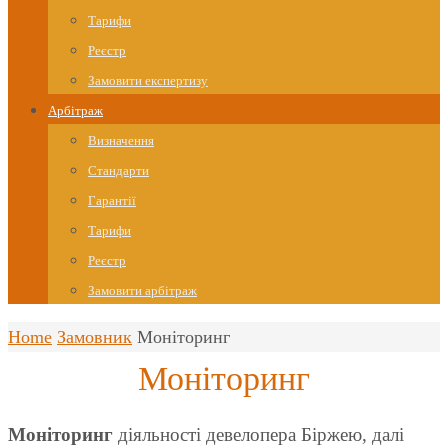
Тарифи
Реєстр
Замовити експертизу
Арбітраж
Визначення
Стандарти
Гарантії
Тарифи
Реєстр
Замовити арбітраж
Home
Замовник
Моніторинг
Моніторинг
Моніторинг
діяльності девелопера Біржею, далі