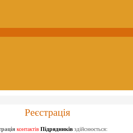
Реєстрація
трація
контактів
Підрядни
ків
здійснюється: