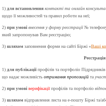
1)
для встановлення
контакті та онлайн консульта
щодо її можливостей та правил роботи на неї;
2)
при умові
внесення у форму реєстрації
№ телефону
який запропонував Вам реєстрацію;
3)
шляхом
заповнення форми на сайті Біржі «
Ваші ко
Реєстрація
1)
для публікації
профілів та портфоліо Підрядників
що надає можливість
отримання пропозицій
та
участ
2)
при умові
верифікації
профілів та портфоліо
відпо
3)
шляхом
відправлення листа на е-пошту Біржі та/а