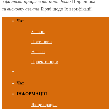
з файлами профілів та портфоліо
Підрядника
та
висновку агента
Біржі щодо їх верифікації.
Чат
Закони
Постанови
Накази
Проекти норм
Чат
ІНФОРМАЦІЯ
Як це працює