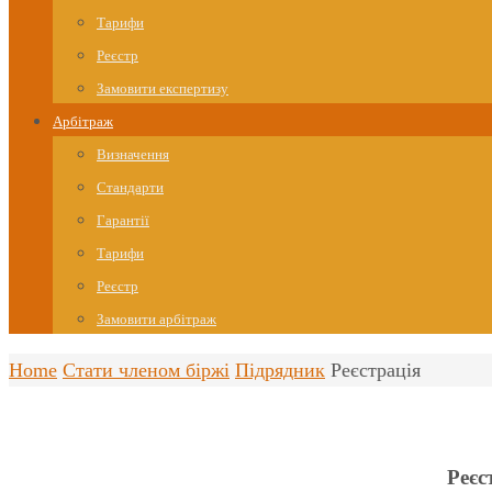
Тарифи
Реєстр
Замовити експертизу
Арбітраж
Визначення
Стандарти
Гарантії
Тарифи
Реєстр
Замовити арбітраж
Home
Стати членом біржі
Підрядник
Реєстрація
Реєс