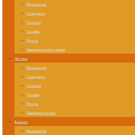
Визначення
Стандарти
Гарантії
Тарифи
Реєстр
Замовити котирування
Лістинг
Визначення
Стандарти
Гарантії
Тарифи
Реєстр
Замовити лістинг
Кліринг
Визначення