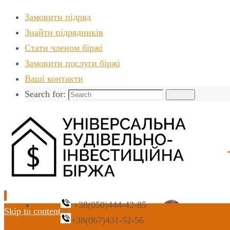
Замовити підряд
Знайти пiдрядникiв
Стати членом біржі
Замовити послуги біржі
Ваші контакти
Search for:
Search
+38(050)444-42-85
Skip to content
+38(067)431-52-56