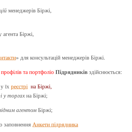
цій
менеджерів Біржі,
 агента Біржі,
нтакти
» для консультацій менеджерів Біржі.
профілів та портфоліо
Підрядників
здійснюється:
 у їх
реєстрі
на Біржі
,
і у торгах
на Біржі;
відним агентом
Біржі;
бо заповнення
Анкети підрядника