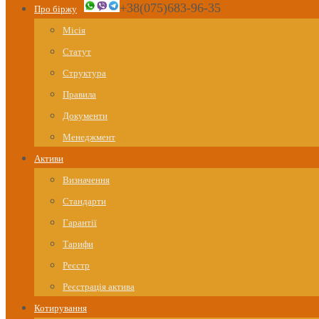
+38(075)683-96-35
Про біржу
Місія
Статут
Структура
Правила
Документи
Менеджмент
Активи
Визначення
Стандарти
Гарантії
Тарифи
Реєстр
Реєстрація актива
Котирування