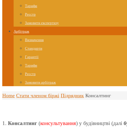
Тарифи
Реєстр
Замовити експертизу
Арбітраж
Визначення
Стандарти
Гарантії
Тарифи
Реєстр
Замовити арбітраж
Home
Стати членом біржі
Підрядник
Консалтинг
1.
Консалтинг
(
консультування
) у будівництві (далі
б