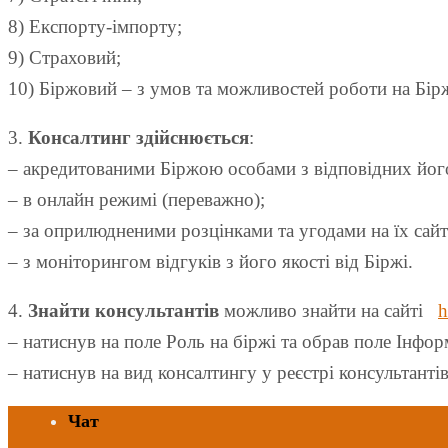
8) Експорту-імпорту;
9) Страховий;
10) Біржовий – з умов та можливостей роботи на Бірж
3.
Консалтинг здійснюється
:
– акредитованими Біржою особами з відповідних його
– в онлайн режимі (переважно);
– за оприлюдненими розцінками та угодами на їх сайт
– з моніторингом відгуків з його якості від Біржі.
4.
Знайти консультантів
можливо знайти на сайті
h
– натиснув на поле Роль на біржі та обрав поле Інфо
– натиснув на вид консалтингу у реєстрі консультантів
Чат