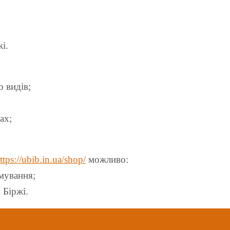
і.
 видів;
ах;
ttps://ubib.in.ua/shop/
можливо:
рмування;
 Біржі.