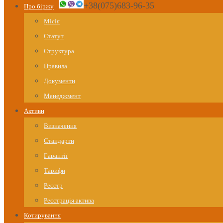
+38(075)683-96-35
Про біржу
Місія
Статут
Структура
Правила
Документи
Менеджмент
Активи
Визначення
Стандарти
Гарантії
Тарифи
Реєстр
Реєстрація актива
Котирування