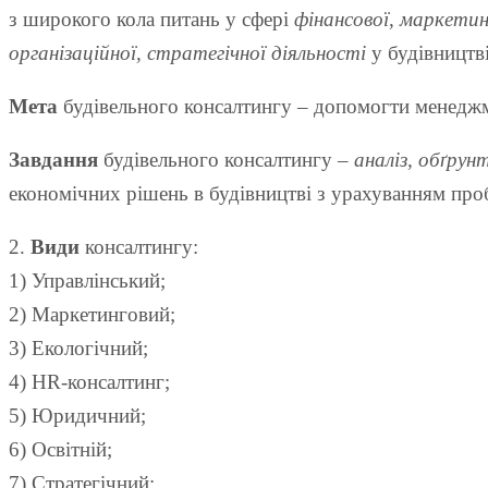
з широкого кола питань у сфері
фінансової, маркетинг
організаційної, стратегічної діяльності
у будівництв
Мета
будівельного консалтингу – допомогти менеджме
Завдання
будівельного консалтингу –
аналіз, обґрун
економічних рішень в будівництві з урахуванням проб
2.
Види
консалтингу:
1) Управлінський;
2) Маркетинговий;
3) Екологічний;
4) HR-консалтинг;
5) Юридичний;
6) Освітній;
7) Стратегічний;