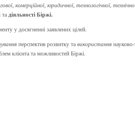
ової, комерційної, юридичної, технологічної, технічної
і та
діяльності Біржі.
нту у досягненні заявлених цілей.
тування
перспектив розвитку та
використання
науково-
лем клієнта та можливостей Біржі.