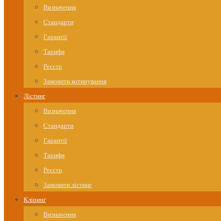
Визначення
Стандарти
Гарантії
Тарифи
Реєстр
Замовити котирування
Лістинг
Визначення
Стандарти
Гарантії
Тарифи
Реєстр
Замовити лістинг
Кліринг
Визначення