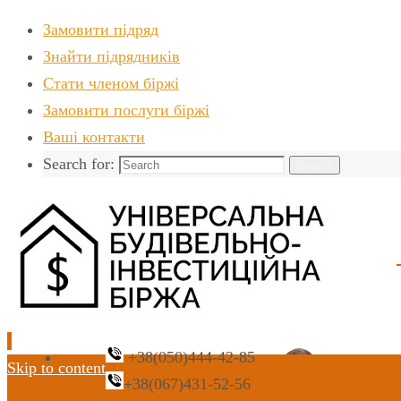
Замовити підряд
Знайти пiдрядникiв
Стати членом біржі
Замовити послуги біржі
Ваші контакти
Search for:
Search
+38(050)444-42-85
Skip to content
+38(067)431-52-56