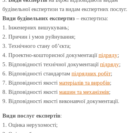
будівельної експертизи та видам експертних послуг.
Види будівельних експертиз
– експертиза:
1. Інженерних вишукувань;
2. Причин і умов руйнування;
3. Технічного стану об’єкта;
4. Проектно-кошторисної документації
підряду
;
5. Відповідності технічної документації
підряду
;
6. Відповідності стандартам
підрядних робіт
;
7. Відповідності якості
матеріалів та виробів
;
8. Відповідності якості
машин та механізмів
;
9. Відповідності якості виконавчої документації.
Види послуг експертів
:
1. Оцінка нерухомості;