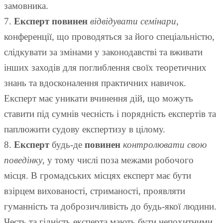
замовника.
7.
Експерт повинен
відвідувати семінари
,
конференції, що проводяться за його спеціальністю,
слідкувати за змінами у законодавстві та вживати
інших заходів для поглиблення своїх теоретичних
знань та вдосконалення практичних навичок.
Експерт має уникати вчинення дій, що можуть
ставити під сумнів чесність і порядність експертів та
паплюжити судову експертизу в цілому.
8.
Експерт
будь-де
повинен
контролювати свою
поведінку
, у тому числі поза межами робочого
місця. В громадських місцях експерт має бути
взірцем вихованості, стриманості, проявляти
гуманність та доброзичливість до будь-якої людини.
Честь та гідність експерта мають бути непохитними.