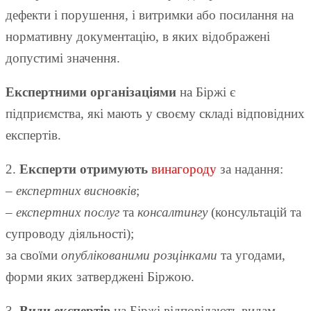
дефекти і порушення, і витримки або посилання на
нормативну документацію, в яких відображені
допустимі значення.
Експертними організаціями
на Біржі є
підприємства, які мають у своєму складі відповідних
експертів.
2.
Експерти отримують
винагороду
за надання:
– експертних висновків
;
– експертних послуг
та
консалтингу
(консультацій та
супроводу діяльності);
за своїми
опублікованими розцінками
та угодами,
форми яких затверджені Біржою.
3.
Види експертів
на Біржі відповідають видам