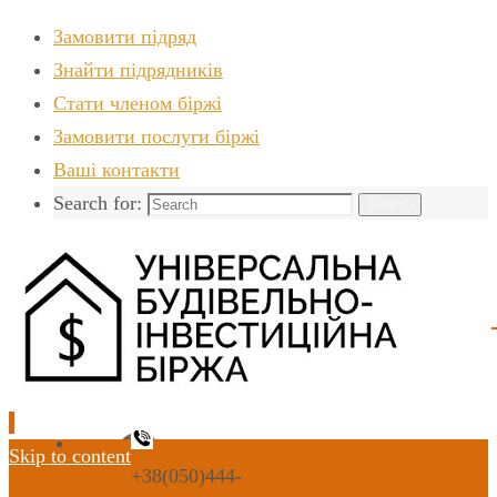
Замовити підряд
Знайти пiдрядникiв
Стати членом біржі
Замовити послуги біржі
Ваші контакти
Search for:
Search
Skip to content
+38(050)444-