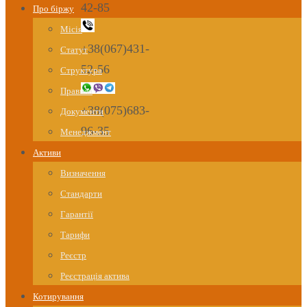
42-85
Про біржу
Місія
+38(067)431-
Статут
52-56
Структура
Правила
+38(075)683-
Документи
96-35
Менеджмент
Активи
Визначення
Стандарти
Гарантії
Тарифи
Реєстр
Реєстрація актива
Котирування