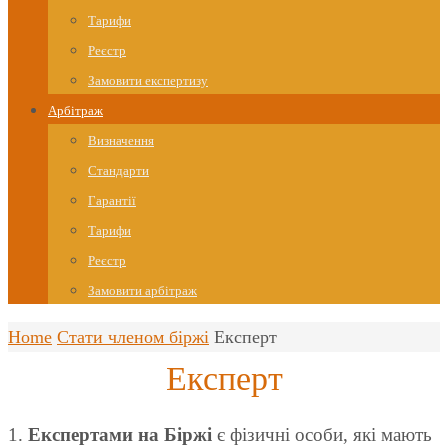
Тарифи
Реєстр
Замовити експертизу
Арбітраж
Визначення
Стандарти
Гарантії
Тарифи
Реєстр
Замовити арбітраж
Home
Стати членом біржі
Експерт
Експерт
1.
Експертами на Біржі
є фізичні особи, які мають