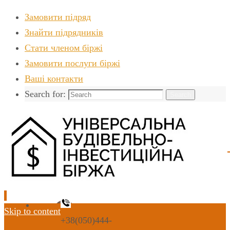
Замовити підряд
Знайти пiдрядникiв
Стати членом біржі
Замовити послуги біржі
Ваші контакти
Search for:
Search
Skip to content
+38(050)444-