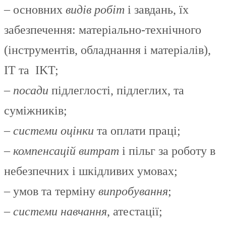
– основних
видів робіт
і завдань, їх
забезпечення: матеріально-технічного
(інструментів, обладнання і матеріалів),
IT та IKT;
–
посади
підлеглості, підлеглих, та
суміжників;
–
системи оцінки
та оплати праці;
–
компенсацій витрат
і пільг за роботу в
небезпечних і шкідливих умовах;
– умов та терміну
випробування
;
–
системи навчання
, атестації;