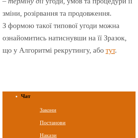
–
терміну дії
угоди, умов та процедури її
зміни, розірвання та продовження.
З формою такої типової угоди можна
ознайомитись натиснувши на її Зразок,
що у Алгоритмі рекрутингу, або
тут
.
Чат
Закони
Постанови
Накази