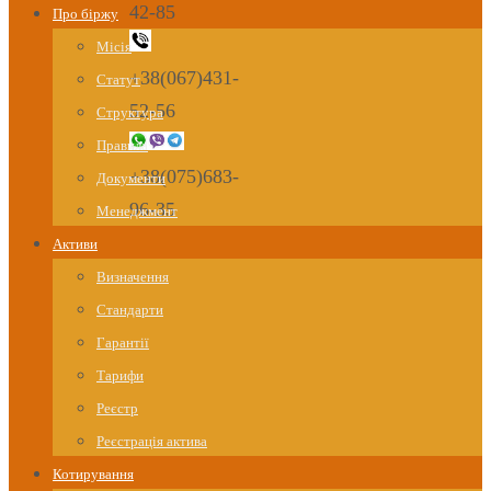
42-85
Про біржу
Місія
+38(067)431-
Статут
52-56
Структура
Правила
+38(075)683-
Документи
96-35
Менеджмент
Активи
Визначення
Стандарти
Гарантії
Тарифи
Реєстр
Реєстрація актива
Котирування