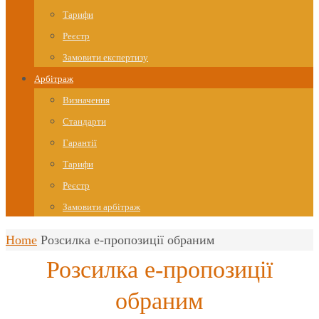
Тарифи
Реєстр
Замовити експертизу
Арбітраж
Визначення
Стандарти
Гарантії
Тарифи
Реєстр
Замовити арбітраж
Home
Розсилка е-пропозиції обраним
Розсилка е-пропозиції
обраним