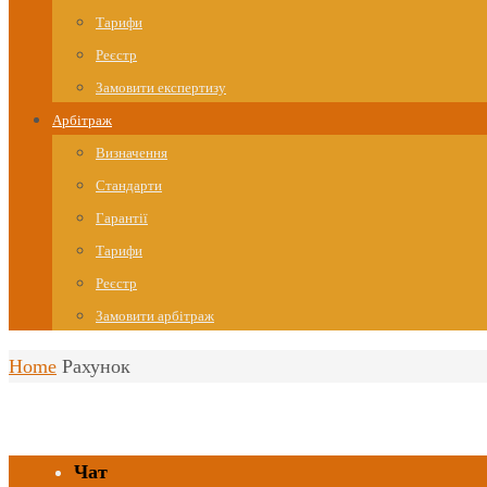
Тарифи
Реєстр
Замовити експертизу
Арбітраж
Визначення
Стандарти
Гарантії
Тарифи
Реєстр
Замовити арбітраж
Home
Рахунок
Чат