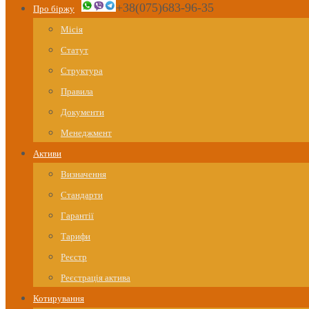
+38(075)683-96-35
Про біржу
Місія
Статут
Структура
Правила
Документи
Менеджмент
Активи
Визначення
Стандарти
Гарантії
Тарифи
Реєстр
Реєстрація актива
Котирування