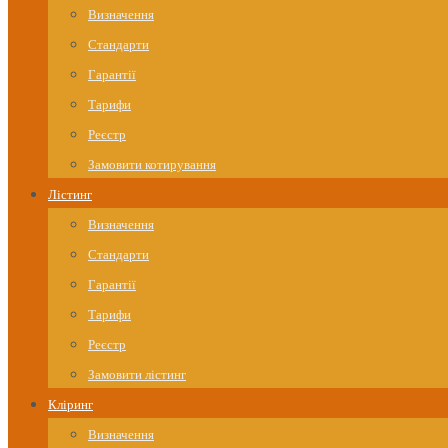
Визначення
Стандарти
Гарантії
Тарифи
Реєстр
Замовити котирування
Лістинг
Визначення
Стандарти
Гарантії
Тарифи
Реєстр
Замовити лістинг
Кліринг
Визначення