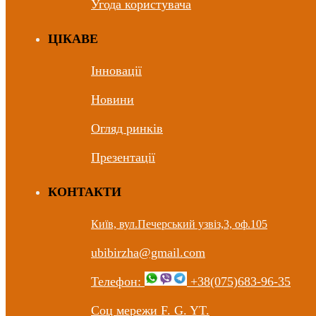
Угода користувача
ЦIКАВЕ
Інновації
Новини
Огляд ринків
Презентації
КОНТАКТИ
Київ, вул.Печерський узвіз,3, оф.105
ubibirzha@gmail.com
Телефон:
+38(075)683-96-35
Соц мережи F. G. YT.