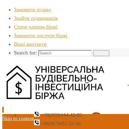
Замовити підряд
Знайти пiдрядникiв
Стати членом біржі
Замовити послуги біржі
Ваші контакти
Search for:
Search
+38(050)444-42-85
Skip to content
+38(067)431-52-56