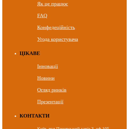
Як це працює
FAQ
Конфедеційність
Угода користувача
ЦIКАВЕ
Інновації
Новини
Огляд ринків
Презентації
КОНТАКТИ
Київ, вул.Печерський узвіз,3, оф.105