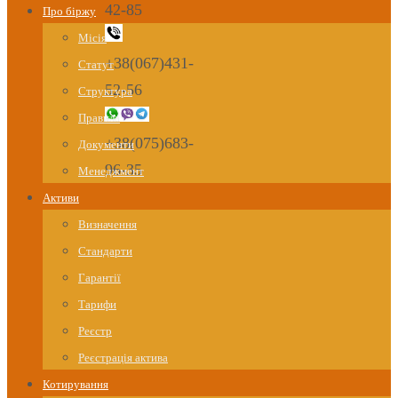
42-85
Про біржу
Місія
+38(067)431-
Статут
52-56
Структура
Правила
+38(075)683-
Документи
96-35
Менеджмент
Активи
Визначення
Стандарти
Гарантії
Тарифи
Реєстр
Реєстрація актива
Котирування