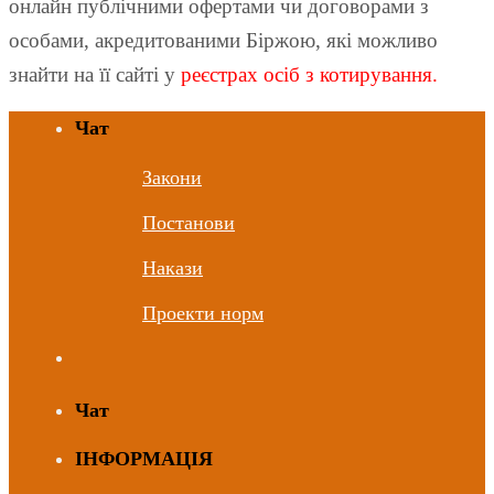
онлайн публічними офертами чи договорами з
особами, акредитованими Біржою, які можливо
знайти на її сайті у
реєстрах осіб з котирування.
Чат
Закони
Постанови
Накази
Проекти норм
Чат
ІНФОРМАЦІЯ