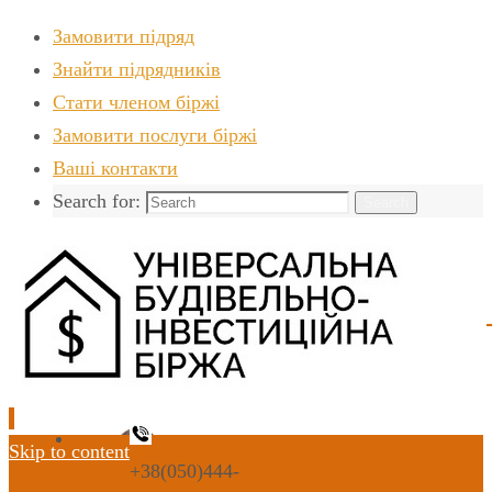
Замовити підряд
Знайти пiдрядникiв
Стати членом біржі
Замовити послуги біржі
Ваші контакти
Search for:
Search
Skip to content
+38(050)444-