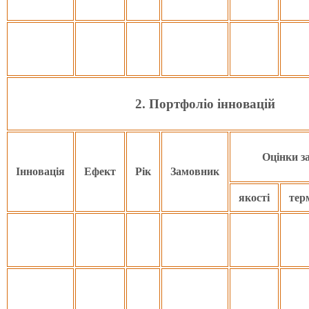
2. Портфоліо інновацій
Оцінки 
Інновація
Ефект
Рік
Замовник
якості
тер