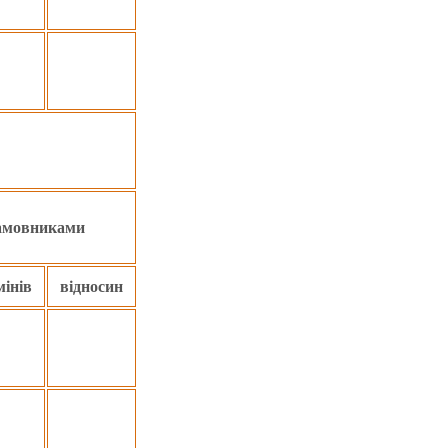
замовниками
мінів
відносин