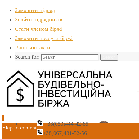
Замовити підряд
Знайти пiдрядникiв
Стати членом біржі
Замовити послуги біржі
Ваші контакти
Search for:
Search
+38(050)444-42-85
Skip to content
+38(067)431-52-56