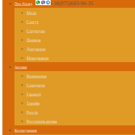
+38(075)683-96-35
Про біржу
Місія
Статут
Структура
Правила
Документи
Менеджмент
Активи
Визначення
Стандарти
Гарантії
Тарифи
Реєстр
Реєстрація актива
Котирування