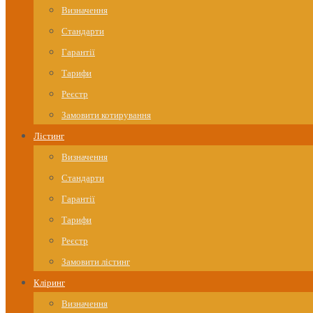
Визначення
Стандарти
Гарантії
Тарифи
Реєстр
Замовити котирування
Лістинг
Визначення
Стандарти
Гарантії
Тарифи
Реєстр
Замовити лістинг
Кліринг
Визначення