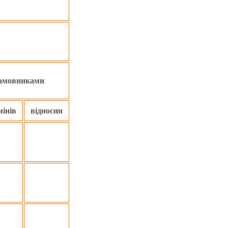
замовниками
мінів
відносин