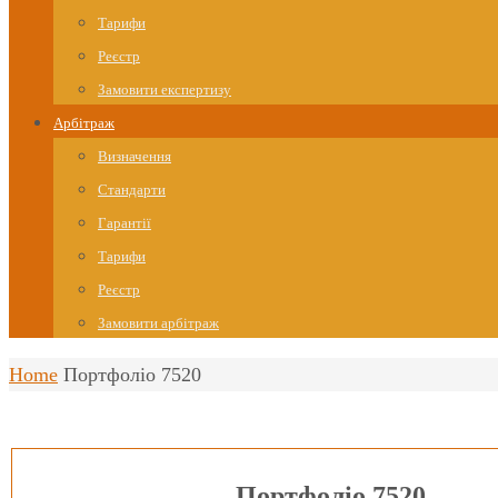
Тарифи
Реєстр
Замовити експертизу
Арбітраж
Визначення
Стандарти
Гарантії
Тарифи
Реєстр
Замовити арбітраж
Home
Портфоліо 7520
Портфоліо 7520