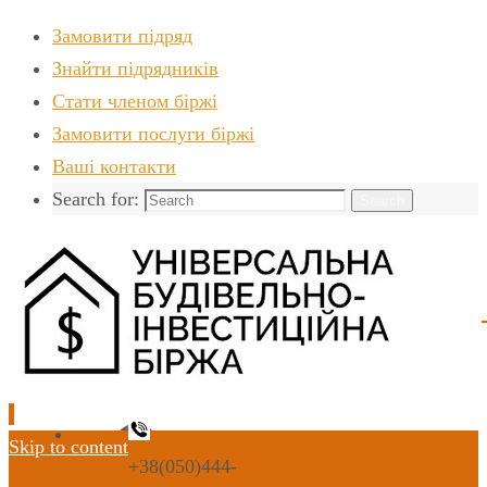
Замовити підряд
Знайти пiдрядникiв
Стати членом біржі
Замовити послуги біржі
Ваші контакти
Search for:
Search
Skip to content
+38(050)444-