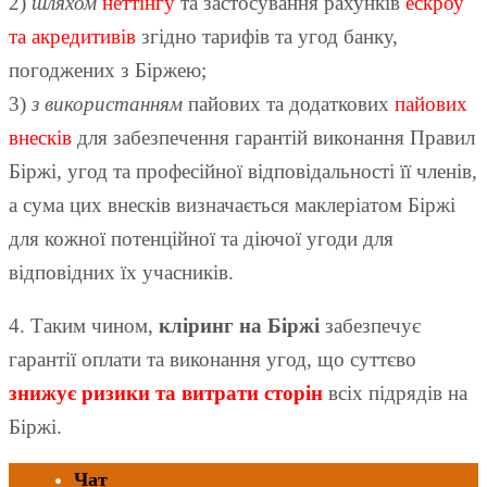
2)
шляхом
неттінгу
та застосування рахунків
ескроу
та акредитивів
згідно тарифів та угод банку,
погоджених з Біржею;
3)
з використанням
пайових та додаткових
пайових
внесків
для забезпечення гарантій виконання Правил
Біржі, угод та професійної відповідальності її членів,
а сума цих внесків визначається маклеріатом Біржі
для кожної потенційної та діючої угоди для
відповідних їх учасників.
4. Таким чином,
кліринг на Біржі
забезпечує
гарантії оплати та виконання угод, що суттєво
знижує ризики та витрати сторін
всіх підрядів на
Біржі.
Чат