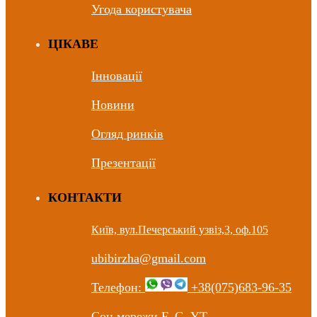
Угода користувача
ЦIКАВЕ
Інновації
Новини
Огляд ринків
Презентації
КОНТАКТИ
Київ, вул.Печерський узвіз,3, оф.105
ubibirzha@gmail.com
Телефон:
+38(075)683-96-35
Соц мережи F. G. YT.