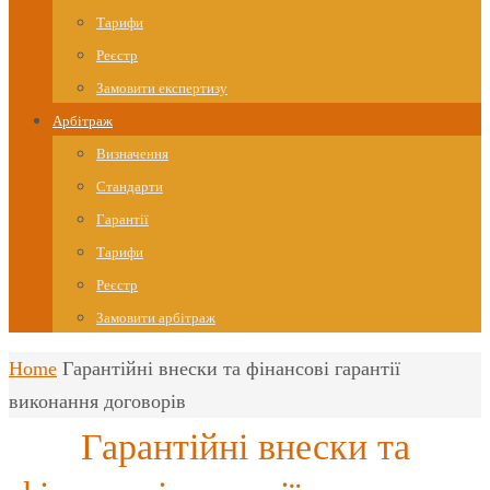
Тарифи
Реєстр
Замовити експертизу
Арбітраж
Визначення
Стандарти
Гарантії
Тарифи
Реєстр
Замовити арбітраж
Home
Гарантійні внески та фінансові гарантії
виконання договорів
Гарантійні внески та