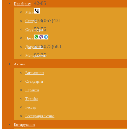
42-85
Про біржу
Місія
+38(067)431-
Статут
52-56
Структура
Правила
+38(075)683-
Документи
96-35
Менеджмент
Активи
Визначення
Стандарти
Гарантії
Тарифи
Реєстр
Реєстрація актива
Котирування