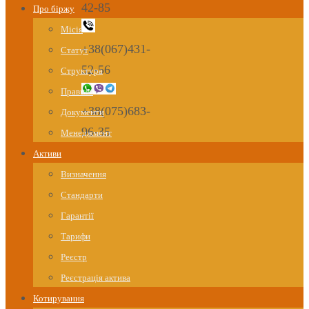
42-85
Про біржу
Місія
+38(067)431-
Статут
52-56
Структура
Правила
+38(075)683-
Документи
96-35
Менеджмент
Активи
Визначення
Стандарти
Гарантії
Тарифи
Реєстр
Реєстрація актива
Котирування