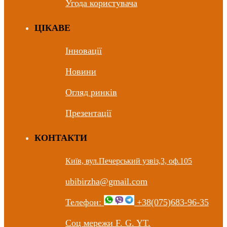
Угода користувача
ЦIКАВЕ
Інновації
Новини
Огляд ринків
Презентації
КОНТАКТИ
Київ, вул.Печерський узвіз,3, оф.105
ubibirzha@gmail.com
Телефон:
+38(075)683-96-35
Соц мережи F. G. YT.