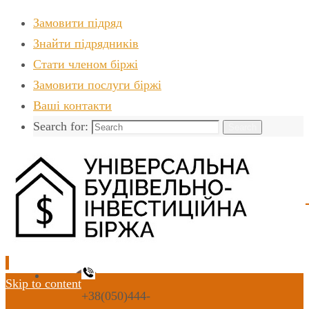
Замовити підряд
Знайти пiдрядникiв
Стати членом біржі
Замовити послуги біржі
Ваші контакти
Search for:
Search
Skip to content
+38(050)444-