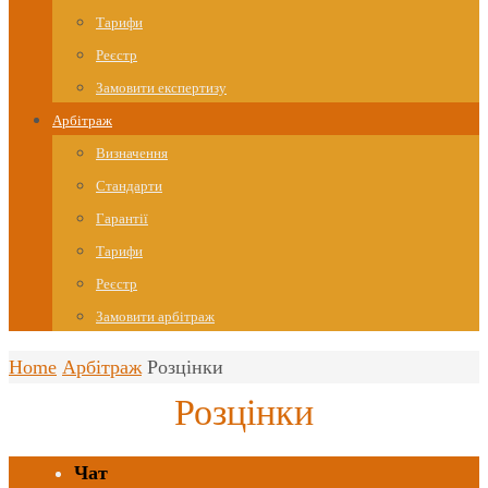
Тарифи
Реєстр
Замовити експертизу
Арбітраж
Визначення
Стандарти
Гарантії
Тарифи
Реєстр
Замовити арбітраж
Home
Арбітраж
Розцінки
Розцінки
Чат